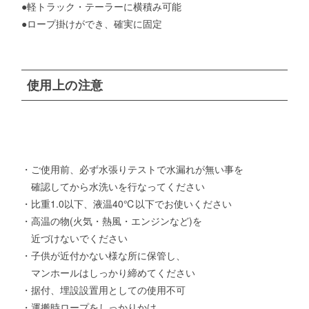
●軽トラック・テーラーに横積み可能
●ロープ掛けができ、確実に固定
使用上の注意
・ご使用前、必ず水張りテストで水漏れが無い事を
確認してから水洗いを行なってください
・比重1.0以下、液温40℃以下でお使いください
・高温の物(火気・熱風・エンジンなど)を
近づけないでください
・子供が近付かない様な所に保管し、
マンホールはしっかり締めてください
・据付、埋設設置用としての使用不可
・運搬時ロープをしっかりかけ、