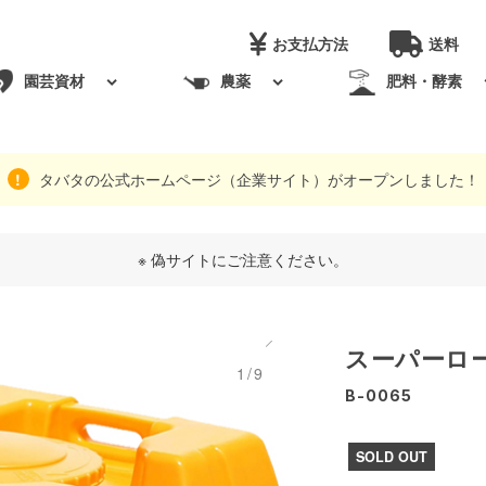
お支払方法
送料
園芸資材
農薬
肥料・酵素
タバタの公式ホームページ（企業サイト）がオープンしました！
※ 偽サイトにご注意ください。
スーパーロー
1/9
B-0065
SOLD OUT