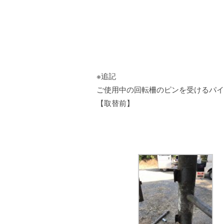
※追記
ご使用中の回転柵のピンを受けるパイ
【取替前】