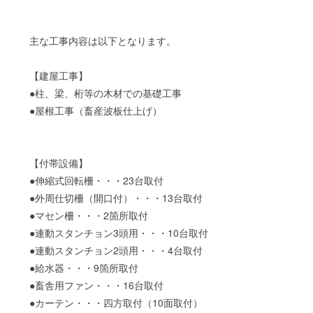
主な工事内容は以下となります。
【建屋工事】
●柱、梁、桁等の木材での基礎工事
●屋根工事（畜産波板仕上げ）
【付帯設備】
●伸縮式回転柵・・・23台取付
●外周仕切柵（開口付）・・・13台取付
●マセン柵・・・2箇所取付
●連動スタンチョン3頭用・・・10台取付
●連動スタンチョン2頭用・・・4台取付
●給水器・・・9箇所取付
●畜舎用ファン・・・16台取付
●カーテン・・・四方取付（10面取付）