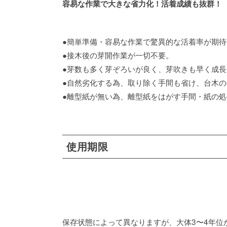
容易な作業で大きな省力化！活着成績も抜群！
●簡単準備・容易な作業で驚異的な活着率が期待可
●接木後の芽開作業が一切不要。
●芽数も多く芽ぞろいが良く、芽吹きも早く成長
●自然劣化する為、取り除く手間も省け、台木
●離型紙が無い為、離型紙をはがす手間・紙の
使用期限
保存状態によって異なりますが、大体3〜4年位