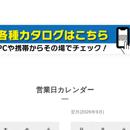
営業日カレンダー
翌月(2026年9月)
木
金
土
日
月
火