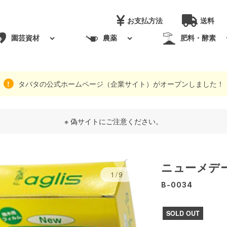
お支払方法
送料
園芸資材
農薬
肥料・酵素
タバタの公式ホームページ（企業サイト）がオープンしました！
※ 偽サイトにご注意ください。
ニューメデー
1/9
B-0034
SOLD OUT