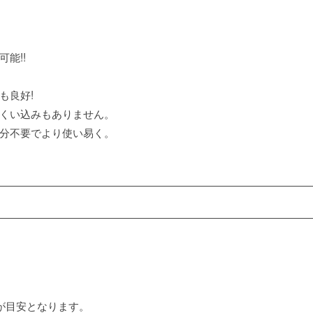
能!!
も良好!
のくい込みもありません。
処分不要でより使い易く。
が目安となります。