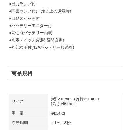
●出力ランプ付
●障害ランプ付(一定以上の漏電時)
●自動スイッチ付
●バッテリーモニター付
●高性能バッテリー内蔵
●光電スイッチ(夜間/昼間自動)
●外部端子付(12Vバッテリー接続可)
商品規格
(幅)210mm×(奥行)210mm
サイズ
(高さ)465mm
重 量
約6.4kg
断続周期
1.1〜1.3秒