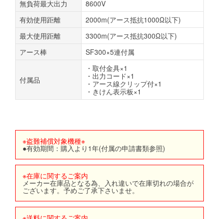
無負荷最大出力
8600V
有効使用距離
2000m(アース抵抗1000Ω以下)
最大使用距離
3300m(アース抵抗300Ω以下)
アース棒
SF300×5連付属
・取付金具×1
・出力コード×1
付属品
・アース線クリップ付×1
・きけん表示板×1
※盗難補償対象機種※
●有効期間：購入より1年(付属の申請書類参照)
※在庫に関するご案内
メーカー在庫品となる為、入れ違いで在庫切れの場合が
ございます。予めご了承下さいませ。
※送料に関するご案内