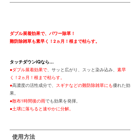
ダブル展着効果で、パワー除草！
難防除雑草も素早く！2ヵ月！根まで枯らす。
タッチダウンiQなら…
●ダブル展着効果で
、サッと広がり、スッと染み込み、
素早
く！2ヵ月！根まで枯らす。
●
高濃度の活性成分で、
スギナなどの難防除雑草にも
優れた効
果。
●散布1時間後の雨
でも効果を発揮。
●土壌に落ちると速やかに分解。
使用方法