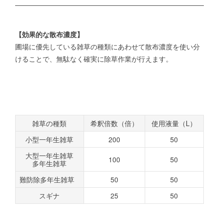
【効果的な散布濃度】
圃場に優先している雑草の種類にあわせて散布濃度を使い分
けることで、無駄なく確実に除草作業が行えます。
雑草の種類
希釈倍数（倍）
使用液量（L）
小型一年生雑草
200
50
大型一年生雑草
100
50
多年生雑草
難防除多年生雑草
50
50
スギナ
25
50