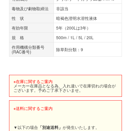
毒物及び劇物取締法
非該当
性 状
暗褐色澄明水溶性液体
有効年限
5年（200Lは3年）
規 格
500m / 1L / 5L / 20L
作⽤機構分類番号
除草剤分類：9
(RAC番号)
※在庫に関するご案内
メーカー在庫品となる為、入れ違いで在庫切れの場合が
ございます。予めご了承下さいませ。
※送料に関するご案内
▼以下の場合
「別途送料」
が発生いたします。