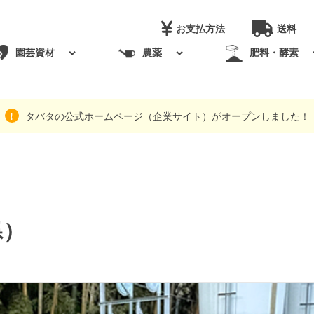
お支払方法
送料
園芸資材
農薬
肥料・酵素
タバタの公式ホームページ（企業サイト）がオープンしました！
県）