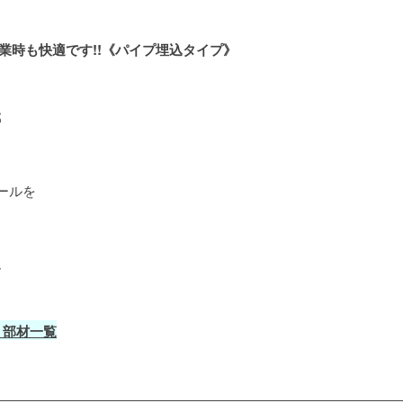
業時も快適です!!《パイプ埋込タイプ》
部
レールを
ム
・部材一覧