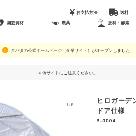
お支払方法
送料
園芸資材
農薬
肥料・酵素
タバタの公式ホームページ（企業サイト）がオープンしました！
※ 偽サイトにご注意ください。
ヒロガーデン
1/5
ドア仕様
B-0004