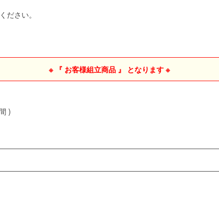
ください。
※ 『 お客様組立商品 』 となります ※
間 )