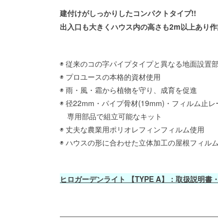
建付けがしっかりしたコンパクトタイプ!!
出入口も大きくハウス内の高さも2m以上あり作
◉ 従来のコの字パイプタイプと異なる地面設置
◉ プロユースの本格的資材使用
◉ 雨・風・霜から植物を守り、成育を促進
◉ 径22mm・パイプ骨材(19mm)・フィルム止
専用部品で組立可能なキット
◉ 丈夫な農業用ポリオレフィンフィルム使用
◉ ハウスの形に合わせた立体加工の屋根フィル
ヒロガーデンライト 【TYPE A】：取扱説明書