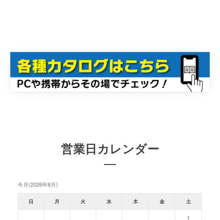
営業日カレンダー
今月(2026年8月)
日
月
火
水
木
金
土
1