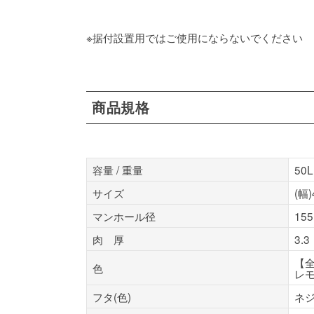
※据付設置用ではご使用にならないでください
商品規格
容量 / 重量
50L
サイズ
(幅
マンホール径
15
肉 厚
3.3
【全
色
レ
フタ(色)
ネジ