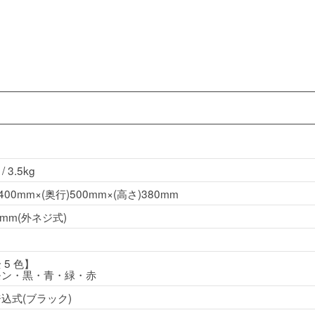
 / 3.5kg
)400mm×(奥行)500mm×(高さ)380mm
5mm(外ネジ式)
 5 色】
モン・黒・青・緑・赤
込式(ブラック)