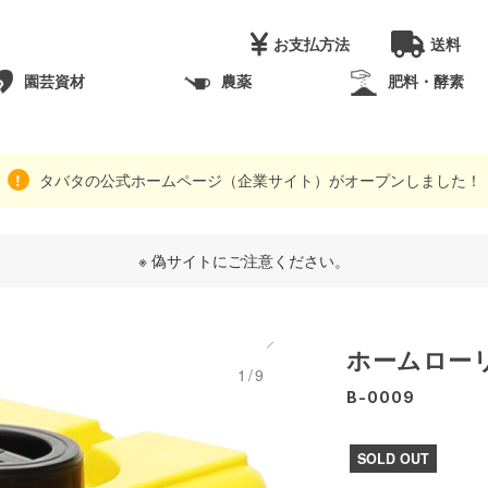
お支払方法
送料
園芸資材
農薬
肥料・酵素
タバタの公式ホームページ（企業サイト）がオープンしました！
※ 偽サイトにご注意ください。
ホームローリ
1/9
B-0009
SOLD OUT