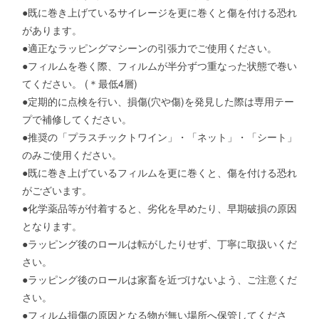
●既に巻き上げているサイレージを更に巻くと傷を付ける恐れ
があります。
●適正なラッピングマシーンの引張力でご使用ください。
●フィルムを巻く際、フィルムが半分ずつ重なった状態で巻い
てください。 (＊最低4層)
●定期的に点検を行い、損傷(穴や傷)を発見した際は専用テー
プで補修してください。
●推奨の「プラスチックトワイン」・「ネット」・「シート」
のみご使用ください。
●既に巻き上げているフィルムを更に巻くと、傷を付ける恐れ
がございます。
●化学薬品等が付着すると、劣化を早めたり、早期破損の原因
となります。
●ラッピング後のロールは転がしたりせず、丁寧に取扱いくだ
さい。
●ラッピング後のロールは家畜を近づけないよう、ご注意くだ
さい。
●フィルム損傷の原因となる物が無い場所へ保管してくださ