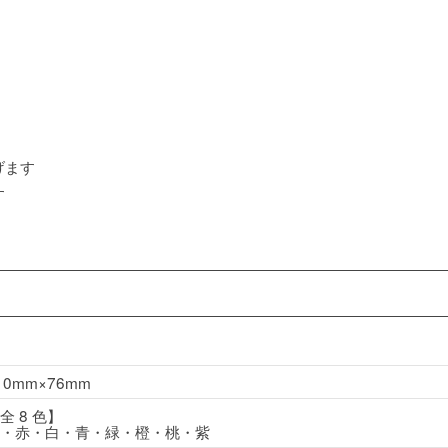
げます
す
10mm×76mm
全 8 色】
・赤・白・青・緑・橙・桃・紫