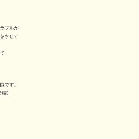
トラブルが
応をさせて
にて
可能です。
考欄】
。