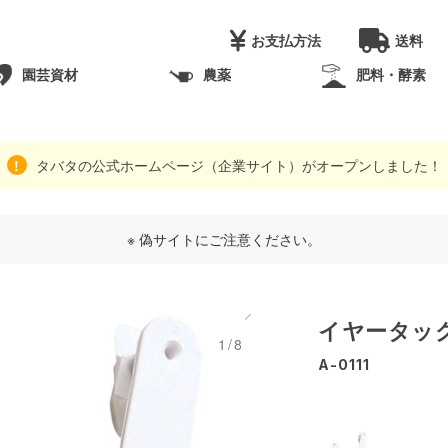
お支払方法
送料
園芸資材
農薬
肥料・酵素
タバタの公式ホームページ（企業サイト）がオープンしました！
※ 偽サイトにご注意ください。
イヤータッグ
1/8
A-0111