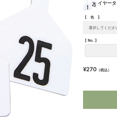
イヤータッ
【 色 】
【 No. 】
¥270
（税込）