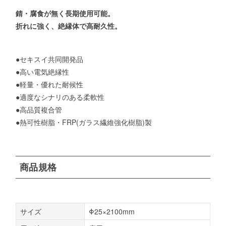
錆・腐食が無く長期使用可能。
折れに強く、絶縁体で高耐久性。
●セキスイ共同開発品
●高い電気絶縁性
●軽量・優れた耐候性
●適度なシナリのある柔軟性
●高品質複合管
●熱可性樹脂・FRP(ガラス繊維強化樹脂)製
商品規格
サイズ
Φ25×2100mm